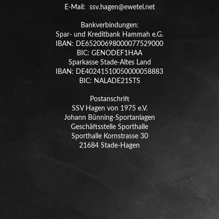
E-Mail: ssv.hagen@ewetel.net
Bankverbindungen:
Spar- und Kreditbank Hammah e.G.
IBAN: DE65200698000077529000
BIC: GENODEF1HAA
Sparkasse Stade-Altes Land
IBAN: DE40241510050000058883
BIC: NALADE21STS
Postanschrift
SSV Hagen von 1975 e.V.
Johann Bünning-Sportanlagen
Geschäftsstelle Sporthalle
Sporthalle Kornstrasse 30
21684 Stade-Hagen